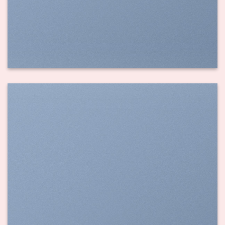
SHOW ON HOVER
Select between various hover effects