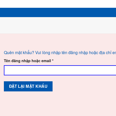
Skip
to
content
Quên mật khẩu? Vui lòng nhập tên đăng nhập hoặc địa chỉ em
Bắt
Tên đăng nhập hoặc email
*
buộc
ĐẶT LẠI MẬT KHẨU