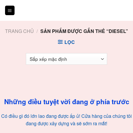
Skip
to
content
TRANG CHỦ
/
SẢN PHẨM ĐƯỢC GẮN THẺ “DIESEL”
LỌC
Chuyển
đến
phần
nội
Những điều tuyệt vời đang ở phía trước
dung
Có điều gì đó lớn lao đang được ấp ủ! Cửa hàng của chúng tôi
đang được xây dựng và sẽ sớm ra mắt!