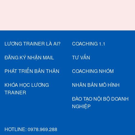
LƯƠNG TRAINER LÀ AI?
COACHING 1.1
ĐĂNG KÝ NHẬN MAIL
TƯ VẤN
PHÁT TRIỂN BẢN THÂN
COACHING NHÓM
KHÓA HỌC LƯƠNG
NHÂN BẢN MÔ HÌNH
TRAINER
ĐÀO TẠO NỘI BỘ DOANH
NGHIỆP
HOTLINE:
0978.969.288