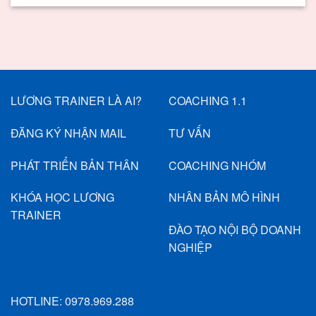
LƯƠNG TRAINER LÀ AI?
COACHING 1.1
ĐĂNG KÝ NHẬN MAIL
TƯ VẤN
PHÁT TRIỂN BẢN THÂN
COACHING NHÓM
KHÓA HỌC LƯƠNG
NHÂN BẢN MÔ HÌNH
TRAINER
ĐÀO TẠO NỘI BỘ DOANH
NGHIỆP
HOTLINE:
0978.969.288