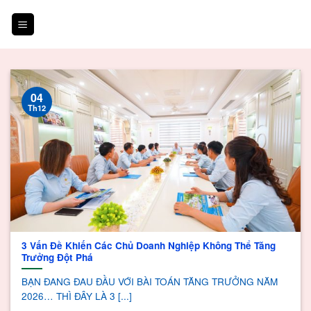
Skip
to
content
04
Th12
3 Vấn Đề Khiến Các Chủ Doanh Nghiệp Không Thể Tăng
Trưởng Đột Phá
BẠN ĐANG ĐAU ĐẦU VỚI BÀI TOÁN TĂNG TRƯỞNG NĂM
2026… THÌ ĐÂY LÀ 3 [...]