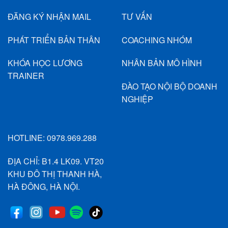
ĐĂNG KÝ NHẬN MAIL
TƯ VẤN
PHÁT TRIỂN BẢN THÂN
COACHING NHÓM
KHÓA HỌC LƯƠNG
NHÂN BẢN MÔ HÌNH
TRAINER
ĐÀO TẠO NỘI BỘ DOANH
NGHIỆP
HOTLINE:
0978.969.288
ĐỊA CHỈ: B1.4 LK09. VT20
KHU ĐÔ THỊ THANH HÀ,
HÀ ĐÔNG, HÀ NỘI.