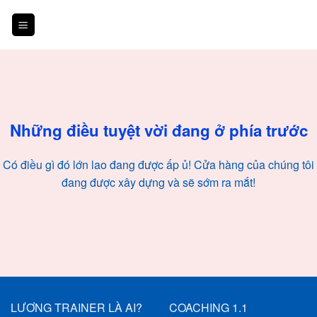
Skip
to
content
Chuyển
đến
phần
nội
Những điều tuyệt vời đang ở phía trước
dung
Có điều gì đó lớn lao đang được ấp ủ! Cửa hàng của chúng tôi
đang được xây dựng và sẽ sớm ra mắt!
LƯƠNG TRAINER LÀ AI?
COACHING 1.1