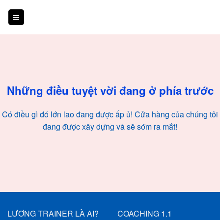
Skip
to
content
Chuyển
đến
phần
nội
Những điều tuyệt vời đang ở phía trước
dung
Có điều gì đó lớn lao đang được ấp ủ! Cửa hàng của chúng tôi
đang được xây dựng và sẽ sớm ra mắt!
LƯƠNG TRAINER LÀ AI?
COACHING 1.1