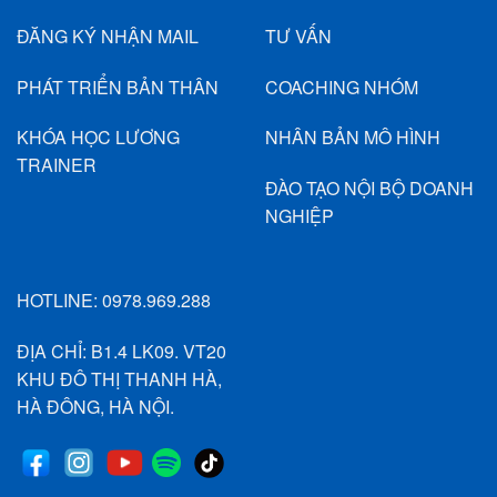
ĐĂNG KÝ NHẬN MAIL
TƯ VẤN
PHÁT TRIỂN BẢN THÂN
COACHING NHÓM
KHÓA HỌC LƯƠNG
NHÂN BẢN MÔ HÌNH
TRAINER
ĐÀO TẠO NỘI BỘ DOANH
NGHIỆP
HOTLINE:
0978.969.288
ĐỊA CHỈ: B1.4 LK09. VT20
KHU ĐÔ THỊ THANH HÀ,
HÀ ĐÔNG, HÀ NỘI.