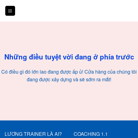
Skip
to
content
Chuyển
đến
phần
nội
Những điều tuyệt vời đang ở phía trước
dung
Có điều gì đó lớn lao đang được ấp ủ! Cửa hàng của chúng tôi
đang được xây dựng và sẽ sớm ra mắt!
LƯƠNG TRAINER LÀ AI?
COACHING 1.1