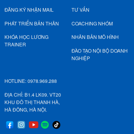
ĐĂNG KÝ NHẬN MAIL
TƯ VẤN
PHÁT TRIỂN BẢN THÂN
COACHING NHÓM
KHÓA HỌC LƯƠNG
NHÂN BẢN MÔ HÌNH
TRAINER
ĐÀO TẠO NỘI BỘ DOANH
NGHIỆP
HOTLINE:
0978.969.288
ĐỊA CHỈ: B1.4 LK09. VT20
KHU ĐÔ THỊ THANH HÀ,
HÀ ĐÔNG, HÀ NỘI.