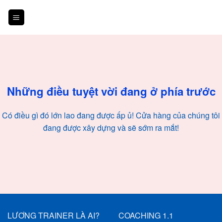
Skip
to
content
Chuyển
đến
phần
nội
Những điều tuyệt vời đang ở phía trước
dung
Có điều gì đó lớn lao đang được ấp ủ! Cửa hàng của chúng tôi
đang được xây dựng và sẽ sớm ra mắt!
LƯƠNG TRAINER LÀ AI?
COACHING 1.1