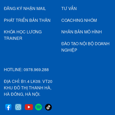
ĐĂNG KÝ NHẬN MAIL
TƯ VẤN
PHÁT TRIỂN BẢN THÂN
COACHING NHÓM
KHÓA HỌC LƯƠNG
NHÂN BẢN MÔ HÌNH
TRAINER
ĐÀO TẠO NỘI BỘ DOANH
NGHIỆP
HOTLINE:
0978.969.288
ĐỊA CHỈ: B1.4 LK09. VT20
KHU ĐÔ THỊ THANH HÀ,
HÀ ĐÔNG, HÀ NỘI.