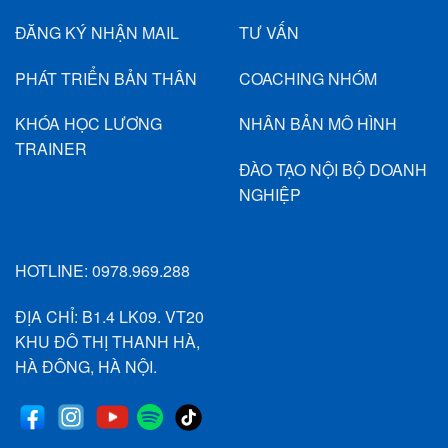
ĐĂNG KÝ NHẬN MAIL
TƯ VẤN
PHÁT TRIỂN BẢN THÂN
COACHING NHÓM
KHÓA HỌC LƯƠNG
NHÂN BẢN MÔ HÌNH
TRAINER
ĐÀO TẠO NỘI BỘ DOANH
NGHIỆP
HOTLINE:
0978.969.288
ĐỊA CHỈ: B1.4 LK09. VT20
KHU ĐÔ THỊ THANH HÀ,
HÀ ĐÔNG, HÀ NỘI.