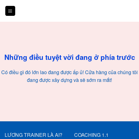
Skip
to
content
Chuyển
đến
phần
nội
Những điều tuyệt vời đang ở phía trước
dung
Có điều gì đó lớn lao đang được ấp ủ! Cửa hàng của chúng tôi
đang được xây dựng và sẽ sớm ra mắt!
LƯƠNG TRAINER LÀ AI?
COACHING 1.1