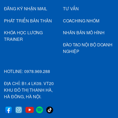
ĐĂNG KÝ NHẬN MAIL
TƯ VẤN
PHÁT TRIỂN BẢN THÂN
COACHING NHÓM
KHÓA HỌC LƯƠNG
NHÂN BẢN MÔ HÌNH
TRAINER
ĐÀO TẠO NỘI BỘ DOANH
NGHIỆP
HOTLINE:
0978.969.288
ĐỊA CHỈ: B1.4 LK09. VT20
KHU ĐÔ THỊ THANH HÀ,
HÀ ĐÔNG, HÀ NỘI.