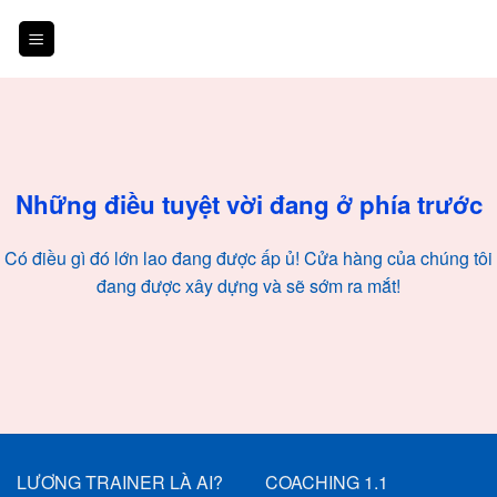
Skip
to
content
Chuyển
đến
phần
nội
Những điều tuyệt vời đang ở phía trước
dung
Có điều gì đó lớn lao đang được ấp ủ! Cửa hàng của chúng tôi
đang được xây dựng và sẽ sớm ra mắt!
LƯƠNG TRAINER LÀ AI?
COACHING 1.1