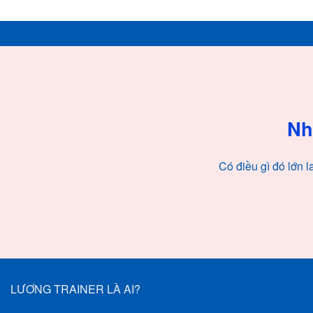
Skip
to
content
Chuyển
đến
phần
nội
Nh
dung
Có điều gì đó lớn 
LƯƠNG TRAINER LÀ AI?