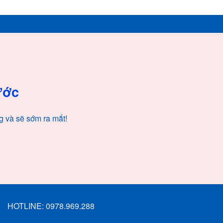
ước
g và sẽ sớm ra mắt!
HOTLINE:
0978.969.288