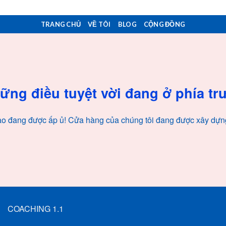
TRANG CHỦ
VỀ TÔI
BLOG
CỘNG ĐỒNG
ững điều tuyệt vời đang ở phía tr
lao đang được ấp ủ! Cửa hàng của chúng tôi đang được xây dựn
COACHING 1.1