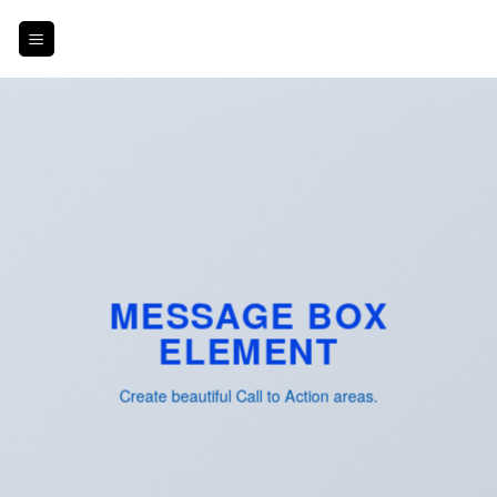
Skip
to
content
MESSAGE BOX
ELEMENT
Create beautiful Call to Action areas.