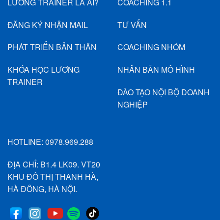
LƯƠNG TRAINER LÀ AI?
COACHING 1.1
ĐĂNG KÝ NHẬN MAIL
TƯ VẤN
PHÁT TRIỂN BẢN THÂN
COACHING NHÓM
KHÓA HỌC LƯƠNG
NHÂN BẢN MÔ HÌNH
TRAINER
ĐÀO TẠO NỘI BỘ DOANH
NGHIỆP
HOTLINE:
0978.969.288
ĐỊA CHỈ: B1.4 LK09. VT20
KHU ĐÔ THỊ THANH HÀ,
HÀ ĐÔNG, HÀ NỘI.