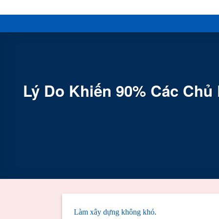
Skip
to
content
Lý Do Khiến 90% Các Chủ 
Làm xây dựng không khó.