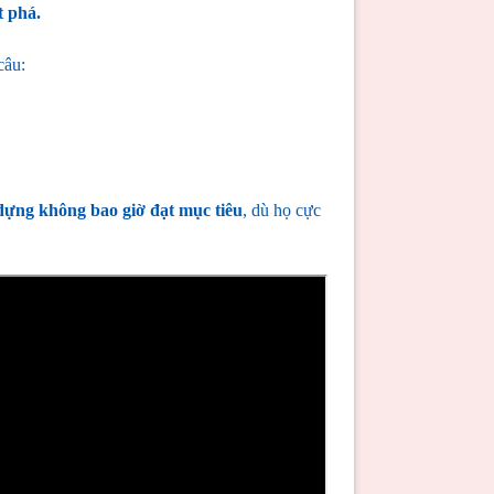
t phá.
câu:
ựng không bao giờ đạt mục tiêu
, dù họ cực