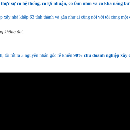
thực sự có hệ thống, có lợi nhuận, có tầm nhìn và có khả năng bứ
ệp xây nhà khắp 63 tỉnh thành
và gần như ai cũng nói với tôi cùng một 
ng không đạt.
, tôi rút ra 3 nguyên nhân gốc rễ khiến
90% chủ doanh nghiệp xây d