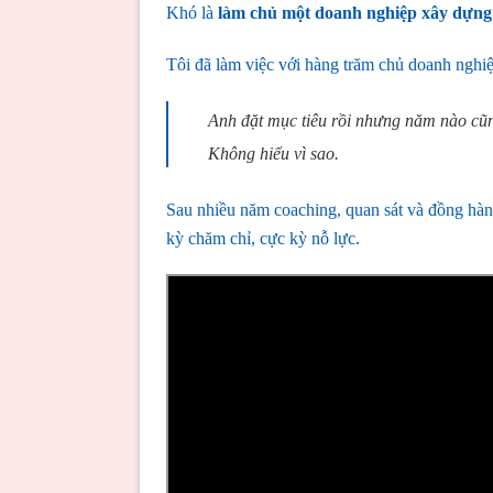
Khó là
làm chủ một doanh nghiệp xây dựng
Tôi đã làm việc với hàng trăm chủ doanh nghi
Anh đặt mục tiêu rồi nhưng năm nào cũ
Không hiểu vì sao.
Sau nhiều năm coaching, quan sát và đồng hành
kỳ chăm chỉ, cực kỳ nỗ lực.