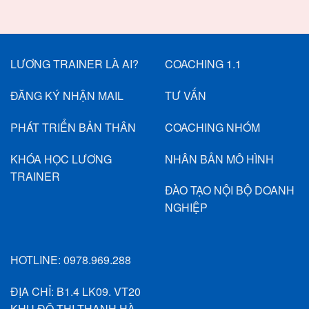
LƯƠNG TRAINER LÀ AI?
COACHING 1.1
ĐĂNG KÝ NHẬN MAIL
TƯ VẤN
PHÁT TRIỂN BẢN THÂN
COACHING NHÓM
KHÓA HỌC LƯƠNG
NHÂN BẢN MÔ HÌNH
TRAINER
ĐÀO TẠO NỘI BỘ DOANH
NGHIỆP
HOTLINE:
0978.969.288
ĐỊA CHỈ: B1.4 LK09. VT20
KHU ĐÔ THỊ THANH HÀ,