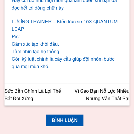
Hãy coi đó như một món quà làm quen khi bạn đã
đọc hết tới dòng chữ này.
LƯƠNG TRAINER – Kiến trúc sư 10X QUANTUM
LEAP
P/s:
Cảm xúc tạo khởi đầu.
Tầm nhìn tạo hệ thống.
Còn kỷ luật chính là cây cầu giúp đội nhóm bước
qua mọi mùa khó.
Sức Bền Chính Là Lợi Thế
Vì Sao Bạn Nỗ Lực Nhiều
Bất Đối Xứng
Nhưng Vẫn Thất Bại
BÌNH LUẬN